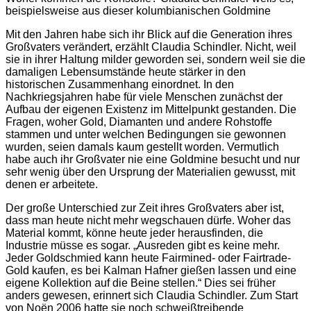
beispielsweise aus dieser kolumbianischen Goldmine
Mit den Jahren habe sich ihr Blick auf die Generation ihres
Großvaters verändert, erzählt Claudia Schindler. Nicht, weil
sie in ihrer Haltung milder geworden sei, sondern weil sie die
damaligen Lebensumstände heute stärker in den
historischen Zusammenhang einordnet. In den
Nachkriegsjahren habe für viele Menschen zunächst der
Aufbau der eigenen Existenz im Mittelpunkt gestanden. Die
Fragen, woher Gold, Diamanten und andere Rohstoffe
stammen und unter welchen Bedingungen sie gewonnen
wurden, seien damals kaum gestellt worden. Vermutlich
habe auch ihr Großvater nie eine Goldmine besucht und nur
sehr wenig über den Ursprung der Materialien gewusst, mit
denen er arbeitete.
Der große Unterschied zur Zeit ihres Großvaters aber ist,
dass man heute nicht mehr wegschauen dürfe. Woher das
Material kommt, könne heute jeder herausfinden, die
Industrie müsse es sogar. „Ausreden gibt es keine mehr.
Jeder Goldschmied kann heute Fairmined- oder Fairtrade-
Gold kaufen, es bei Kalman Hafner gießen lassen und eine
eigene Kollektion auf die Beine stellen.“ Dies sei früher
anders gewesen, erinnert sich Claudia Schindler. Zum Start
von Noën 2006 hatte sie noch schweißtreibende