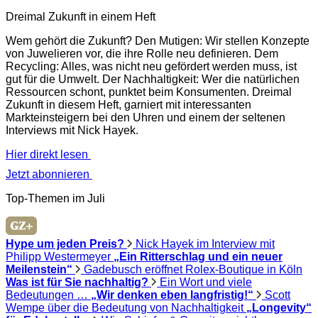
Dreimal Zukunft in einem Heft
Wem gehört die Zukunft? Den Mutigen: Wir stellen Konzepte
von Juwelieren vor, die ihre Rolle neu definieren. Dem
Recycling: Alles, was nicht neu gefördert werden muss, ist
gut für die Umwelt. Der Nachhaltigkeit: Wer die natürlichen
Ressourcen schont, punktet beim Konsumenten. Dreimal
Zukunft in diesem Heft, garniert mit interessanten
Markteinsteigern bei den Uhren und einem der seltenen
Interviews mit Nick Hayek.
Hier direkt lesen
Jetzt abonnieren
Top-Themen im Juli
Hype um jeden Preis?
Nick Hayek im Interview mit
Philipp Westermeyer
„Ein Ritterschlag und ein neuer
Meilenstein“
Gadebusch eröffnet Rolex-Boutique in Köln
Was ist für Sie nachhaltig?
Ein Wort und viele
Bedeutungen …
„Wir denken eben langfristig!“
Scott
Wempe über die Bedeutung von Nachhaltigkeit
„Longevity“