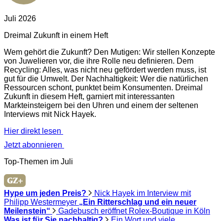
Juli 2026
Dreimal Zukunft in einem Heft
Wem gehört die Zukunft? Den Mutigen: Wir stellen Konzepte
von Juwelieren vor, die ihre Rolle neu definieren. Dem
Recycling: Alles, was nicht neu gefördert werden muss, ist
gut für die Umwelt. Der Nachhaltigkeit: Wer die natürlichen
Ressourcen schont, punktet beim Konsumenten. Dreimal
Zukunft in diesem Heft, garniert mit interessanten
Markteinsteigern bei den Uhren und einem der seltenen
Interviews mit Nick Hayek.
Hier direkt lesen
Jetzt abonnieren
Top-Themen im Juli
Hype um jeden Preis?
Nick Hayek im Interview mit
Philipp Westermeyer
„Ein Ritterschlag und ein neuer
Meilenstein“
Gadebusch eröffnet Rolex-Boutique in Köln
Was ist für Sie nachhaltig?
Ein Wort und viele