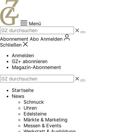
Zum
Inhalt
springen
Menü
Abonnement
Abo
Anmelden
Schließen
Anmelden
GZ+ abonnieren
Magazin-Abonnement
Startseite
News
Schmuck
Uhren
Edelsteine
Märkte & Marketing
Messen & Events
Werkstatt & Ausbildung