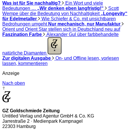
Was ist für Sie nachhaltig?
Ein Wort und viele
Bedeutungen …
„Wir denken eben langfristig!“
Scott
Wempe über die Bedeutung von Nachhaltigkeit
„Longevity“
für Edelmetaller
Wie Schiefer & Co. mit unsichtbaren
Bedrohungen umgeht
Nur mechanisch, nur Manufaktur
Orient und Orient Star stellen sich in Deutschland neu auf
Faszination Farbe
Alexander Gul über farbbehandelte
natürliche Diamanten
Zur digitalen Ausgabe
On- und Offline lesen, vorlesen
lassen, kommentieren
Anzeige
Nach oben
GZ Goldschmiede Zeitung
Untitled Verlag und Agentur GmbH & Co. KG
Jarrestraße 2 · Medienpark Kampnagel
22303 Hamburg