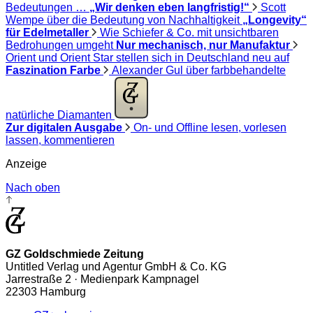
Bedeutungen …
„Wir denken eben langfristig!“
Scott
Wempe über die Bedeutung von Nachhaltigkeit
„Longevity“
für Edelmetaller
Wie Schiefer & Co. mit unsichtbaren
Bedrohungen umgeht
Nur mechanisch, nur Manufaktur
Orient und Orient Star stellen sich in Deutschland neu auf
Faszination Farbe
Alexander Gul über farbbehandelte
natürliche Diamanten
Zur digitalen Ausgabe
On- und Offline lesen, vorlesen
lassen, kommentieren
Anzeige
Nach oben
GZ Goldschmiede Zeitung
Untitled Verlag und Agentur GmbH & Co. KG
Jarrestraße 2 · Medienpark Kampnagel
22303 Hamburg