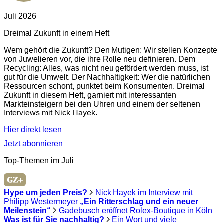
Juli 2026
Dreimal Zukunft in einem Heft
Wem gehört die Zukunft? Den Mutigen: Wir stellen Konzepte
von Juwelieren vor, die ihre Rolle neu definieren. Dem
Recycling: Alles, was nicht neu gefördert werden muss, ist
gut für die Umwelt. Der Nachhaltigkeit: Wer die natürlichen
Ressourcen schont, punktet beim Konsumenten. Dreimal
Zukunft in diesem Heft, garniert mit interessanten
Markteinsteigern bei den Uhren und einem der seltenen
Interviews mit Nick Hayek.
Hier direkt lesen
Jetzt abonnieren
Top-Themen im Juli
Hype um jeden Preis?
Nick Hayek im Interview mit
Philipp Westermeyer
„Ein Ritterschlag und ein neuer
Meilenstein“
Gadebusch eröffnet Rolex-Boutique in Köln
Was ist für Sie nachhaltig?
Ein Wort und viele