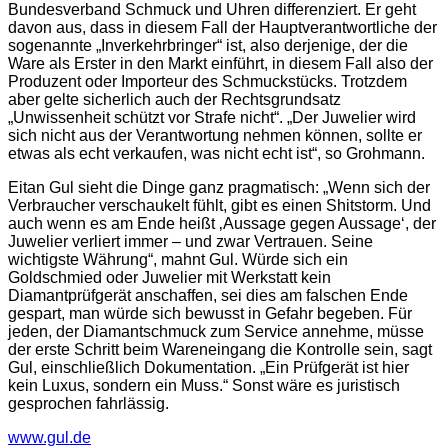
Bundesverband Schmuck und Uhren differenziert. Er geht
davon aus, dass in diesem Fall der Hauptverantwortliche der
sogenannte „Inverkehrbringer“ ist, also derjenige, der die
Ware als Erster in den Markt einführt, in diesem Fall also der
Produzent oder Importeur des Schmuckstücks. Trotzdem
aber gelte sicherlich auch der Rechtsgrundsatz
„Unwissenheit schützt vor Strafe nicht“. „Der Juwelier wird
sich nicht aus der Verantwortung nehmen können, sollte er
etwas als echt verkaufen, was nicht echt ist“, so Grohmann.
Eitan Gul sieht die Dinge ganz pragmatisch: „Wenn sich der
Verbraucher verschaukelt fühlt, gibt es einen Shitstorm. Und
auch wenn es am Ende heißt ‚Aussage gegen Aussage‘, der
Juwelier verliert immer – und zwar Vertrauen. Seine
wichtigste Währung“, mahnt Gul. Würde sich ein
Goldschmied oder Juwelier mit Werkstatt kein
Diamantprüfgerät anschaffen, sei dies am falschen Ende
gespart, man würde sich bewusst in Gefahr begeben. Für
jeden, der Diamantschmuck zum Service annehme, müsse
der erste Schritt beim Wareneingang die Kontrolle sein, sagt
Gul, einschließlich Dokumentation. „Ein Prüfgerät ist hier
kein Luxus, sondern ein Muss.“ Sonst wäre es juristisch
gesprochen fahrlässig.
www.gul.de