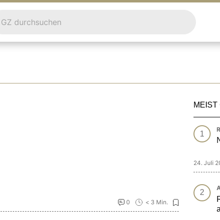
MEIST
R
N
24. Juli 
A
0
< 3 Min.