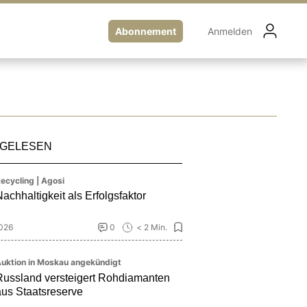
Abonnement
Anmelden
 GELESEN
ecycling | Agosi
achhaltigkeit als Erfolgsfaktor
2026
0
< 2 Min.
uktion in Moskau angekündigt
Russland versteigert Rohdiamanten
aus Staatsreserve