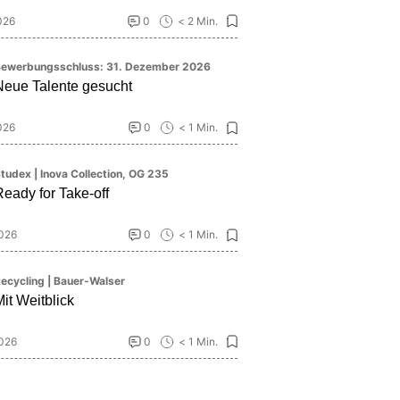
2026
0
< 2 Min.
ewerbungsschluss: 31. Dezember 2026
Neue Talente gesucht
2026
0
< 1 Min.
tudex | Inova Collection, OG 235
Ready for Take-off
2026
0
< 1 Min.
ecycling | Bauer-Walser
it Weitblick
2026
0
< 1 Min.