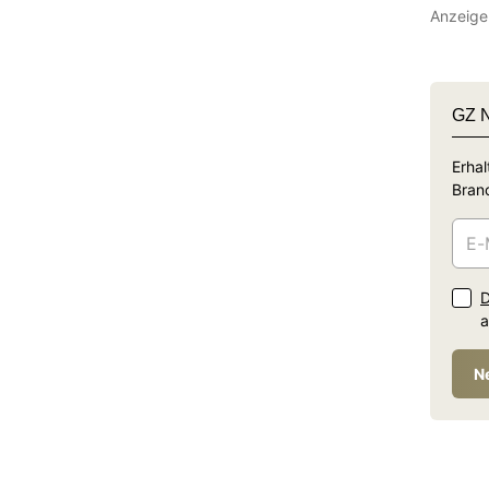
Anzeige
GZ 
Erhal
Branc
D
a
N