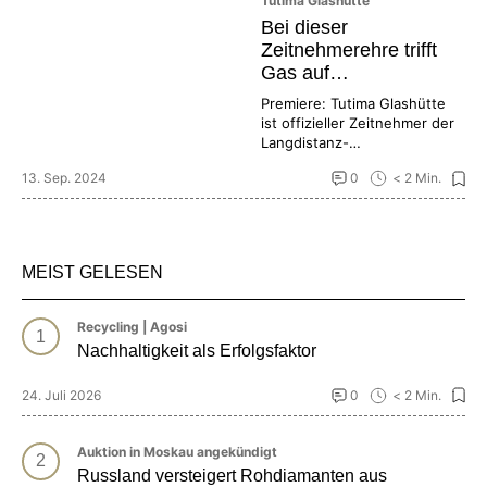
Tutima Glashütte
Bei dieser
Zeitnehmerehre trifft
Gas auf
Ganggenauigkeit
Premiere: Tutima Glashütte
ist offizieller Zeitnehmer der
Langdistanz-
Weltmeisterschaft im
13. Sep. 2024
0
< 2 Min.
Gasballonfahren. Klingt
abgefahren, ist es auch.
MEIST GELESEN
Recycling | Agosi
Nachhaltigkeit als Erfolgsfaktor
24. Juli 2026
0
< 2 Min.
Auktion in Moskau angekündigt
Russland versteigert Rohdiamanten aus