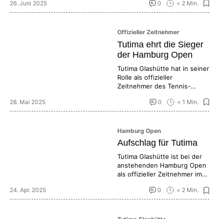
26. Juni 2025
0
< 2 Min.
Offizieller Zeitnehmer
Tutima ehrt die Sieger
der Hamburg Open
Tutima Glashütte hat in seiner
Rolle als offizieller
Zeitnehmer des Tennis-
Events je ein Exemplar der
28. Mai 2025
0
< 1 Min.
„M2 Seven Seas S – Tennis
Edition“ überreicht.
Hamburg Open
Aufschlag für Tutima
Tutima Glashütte ist bei der
anstehenden Hamburg Open
als offizieller Zeitnehmer im
Einsatz und lanciert zu
24. Apr. 2025
0
< 2 Min.
diesem Anlass ein neues
Sondermodell in der „M2
Seven Seas S“-Kollektion.