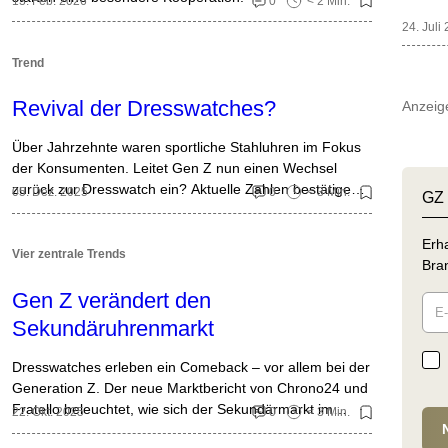
13. Feb. 2026
0
< 2 Min.
24. Juli
Trend
Revival der Dresswatches?
Anzeig
Über Jahrzehnte waren sportliche Stahluhren im Fokus
der Konsumenten. Leitet Gen Z nun einen Wechsel
zurück zur Dresswatch ein? Aktuelle Zahlen bestätigen
05. Dez. 2025
0
< 3 Min.
GZ
die These.
Erha
Vier zentrale Trends
Bran
Gen Z verändert den
Sekundäruhrenmarkt
Dresswatches erleben ein Comeback – vor allem bei der
Generation Z. Der neue Marktbericht von Chrono24 und
Fratello beleuchtet, wie sich der Sekundärmarkt im
22. Okt. 2025
0
< 3 Min.
ersten Halbjahr 2025 entwickelt hat.