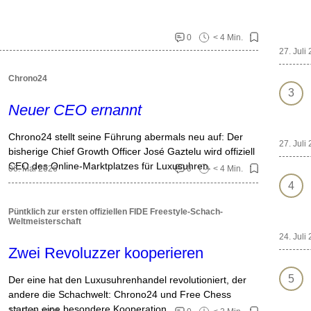
0
< 4 Min.
27. Juli
Chrono24
Neuer CEO ernannt
Chrono24 stellt seine Führung abermals neu auf: Der
27. Juli
bisherige Chief Growth Officer José Gaztelu wird offiziell
CEO des Online-Marktplatzes für Luxusuhren.
06. Mai 2026
0
< 4 Min.
Püntklich zur ersten offiziellen FIDE Freestyle-Schach-
Weltmeisterschaft
24. Juli
Zwei Revoluzzer kooperieren
Der eine hat den Luxusuhrenhandel revolutioniert, der
andere die Schachwelt: Chrono24 und Free Chess
starten eine besondere Kooperation.