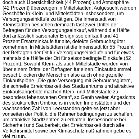
doch auch Übersichtlichkeit (44 Prozent) und Atmosphäre
(42 Prozent) überzeugen in Mittelstädten. Aufgesucht werden
Geschäfte in Klein- und Mittelstädten insbesondere, um
Versorgungseinkäufe zu tätigen. Die Innenstadt von
Kleinstädten besuchen demnach fast zwei Drittel der
Befragten für den Versorgungseinkauf, während die Hälfte
dort anlässlich saisonaler Ereignisse einkauft und 41
Prozent Ersatzeinkäufe für alte, defekte Gebrauchsgüter
vornehmen. In Mittelstädten ist die Innenstadt für 55 Prozent
der Befragten der Ort für Versorgungseinkäufe und für etwas
mehr als die Hälfte der Ort für saisonbedingte Einkäufe (52
Prozent). Sowohl Klein- als auch Mittelstädte werden von
über einem Drittel der Befragten für einen Einkaufsbummel
besucht, locken die Menschen also auch ohne gezielte
Einkaufspläne. „Die gute Versorgung mit Gebrauchsgütern,
die schnelle Erreichbarkeit des Stadtzentrums und attraktive
Einkaufsangebote machen Klein- und Mittelstädte zu
besonders lebenswerten Orten“, so Genth weiter. Angesichts
des strukturellen Umbruchs in vielen Innenstädten und der
wachsenden Zahl von Leerständen gelte es jetzt aber
vonseiten der Politik, die Rahmenbedingungen zu schaffen,
um attraktive Stadtzentren zu erhalten. Insbesondere bei
Sicherheit und Sauberkeit, der Erreichbarkeit durch alle
Verkehrsmittel sowie bei Klimaschutzmaßnahmen gebe es
viel zu tun.