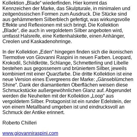
Kollektion „Blade“ wiederfinden. Hier kommt das
Kennzeichen der Marke, das Skulpturale, in minimalen und
zeitgenössischen Formen zum Ausdruck. Die Stücke sind
aus gehämmertem Silberblech gefertigt, was wirkungsvolle
Effekte und Reflexionen mit sich bringt. Die Kollektion
„Blade“, die auch in vergoldetem Silber angeboten wird,
umfasst Halsreife, eine Kettenhalskette, einen Anhänger,
Creolen und Kaskadenohrringe.
In der Kollektion „Eden“ hingegen finden sich die ikonischen
Tiermotive von Giovanni Raspini in neuen Farben. Leopard,
Krokodil, Schildkröte, Schlange, Schmetterling und Libelle
bestehen aus gegossenem und brüniertem Silber, jeweils
kombiniert mit einer Quarzfarbe. Die dritte Kollektion ist eine
neue Version eines Evergreens der Marke: „Gänseblümchen
Shine“. Dank der diamantierten Oberflächen weisen diese
Schmuckstücke außergewöhnlichen Glanz auf. Abgerundet
werden die Neuheiten mit der Kollektion „Loop“ aus
vergoldetem Silber. Protagonist ist ein runder Edelstein, der
von einem Metallband umgeben ist und eindrucksvoll an
Schmuck der Antike erinnert.
Roberto Chilleri
www.giovanniraspini.com