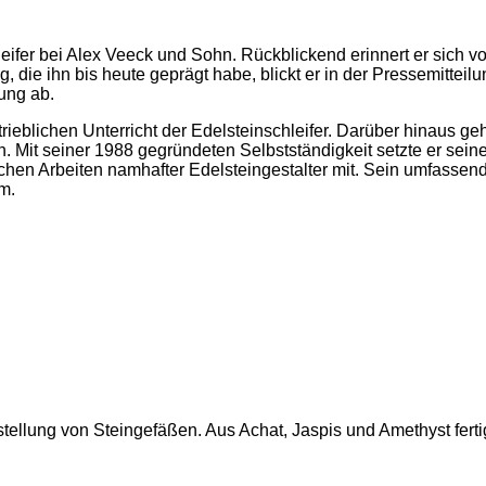
fer bei Alex Veeck und Sohn. Rückblickend erinnert er sich v
 die ihn bis heute geprägt habe, blickt er in der Pressemitte
ung ab.
rieblichen Unterricht der Edelsteinschleifer. Darüber hinaus ge
it seiner 1988 gegründeten Selbstständigkeit setzte er seine
reichen Arbeiten namhafter Edelsteingestalter mit. Sein umfas
m.
tellung von Steingefäßen. Aus Achat, Jaspis und Amethyst ferti