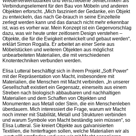
Wiederverwendbarkeit und verschiedene Seiltechniken als
Verbindungselement für den Bau von Möbeln und anderen
Objekten erforscht. „Mich fasziniert der Gedanke, ein Objekt
zu entwickeln, das nach Ge-brauch in seine Einzelteile
zerlegt werden kann und das danach nicht mehr erkennbar
ist, was es vorher war. Mein Konzept ist ein Gegenvorschlag
dazu, was wir heute unter zeitlosem Design verstehen –
Objekte, die für die Ewigkeit entwickelt und gebaut werden“,
erklärt Simon Rogalla. Er arbeitet an einer Serie aus
Möbelstücken und weiteren Objekten aus möglichst
unbearbeiteten Materialien, die mit verschiedenen
Knotentechniken verbunden werden.
Elisa Lutteral beschäftigt sich in ihrem Projekt „Soft Power“
mit der Repräsentation von Macht, insbesondere mit
Materialien, die Menschen mit Macht verbinden. „In unserer
Gesellschaft existiert ein Gegensatz, einerseits aus einem
Streben nach biologisch abbaubaren und nachhaltigen
Materialien und dem Schaffen von Objekten und
Monumenten aus Metall oder Stein, die ein Menschenleben
überdauern. Mich interessiert die Frage, warum wir Macht
noch immer mit Stabilität, Metall und Strukturen verbinden
und warum Symbole von Macht beständig sein müssen“, so
Elisa Lutteral. Sie kreiert Objekte aus galvanisierten
Textilien, die hinterfragen sollen, welche Materialien wir als