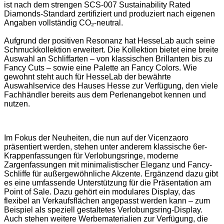
ist nach dem strengen SCS-007 Sustainability Rated
Diamonds-Standard zertifiziert und produziert nach eigenen
Angaben vollständig CO₂-neutral.
Aufgrund der positiven Resonanz hat HesseLab auch seine
Schmuckkollektion erweitert. Die Kollektion bietet eine breite
Auswahl an Schliffarten – von klassischen Brillanten bis zu
Fancy Cuts – sowie eine Palette an Fancy Colors. Wie
gewohnt steht auch für HesseLab der bewährte
Auswahlservice des Hauses Hesse zur Verfügung, den viele
Fachhändler bereits aus dem Perlenangebot kennen und
nutzen.
Im Fokus der Neuheiten, die nun auf der Vicenzaoro
präsentiert werden, stehen unter anderem klassische 6er-
Krappenfassungen für Verlobungsringe, moderne
Zargenfassungen mit minimalistischer Eleganz und Fancy-
Schliffe für außergewöhnliche Akzente. Ergänzend dazu gibt
es eine umfassende Unterstützung für die Präsentation am
Point of Sale. Dazu gehört ein modulares Display, das
flexibel an Verkaufsflächen angepasst werden kann – zum
Beispiel als speziell gestaltetes Verlobungsring-Display.
Auch stehen weitere Werbematerialien zur Verfügung, die