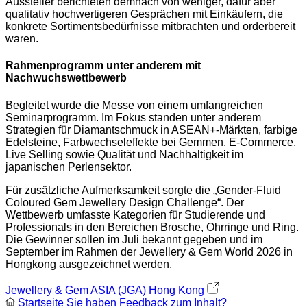
Aussteller berichteten demnach von weniger, dafür aber
qualitativ hochwertigeren Gesprächen mit Einkäufern, die
konkrete Sortimentsbedürfnisse mitbrachten und orderbereit
waren.
Rahmenprogramm unter anderem mit
Nachwuchswettbewerb
Begleitet wurde die Messe von einem umfangreichen
Seminarprogramm. Im Fokus standen unter anderem
Strategien für Diamantschmuck in ASEAN+-Märkten, farbige
Edelsteine, Farbwechseleffekte bei Gemmen, E-Commerce,
Live Selling sowie Qualität und Nachhaltigkeit im
japanischen Perlensektor.
Für zusätzliche Aufmerksamkeit sorgte die „Gender-Fluid
Coloured Gem Jewellery Design Challenge“. Der
Wettbewerb umfasste Kategorien für Studierende und
Professionals in den Bereichen Brosche, Ohrringe und Ring.
Die Gewinner sollen im Juli bekannt gegeben und im
September im Rahmen der Jewellery & Gem World 2026 in
Hongkong ausgezeichnet werden.
Jewellery & Gem ASIA (JGA) Hong Kong
Startseite
Sie haben Feedback zum Inhalt?