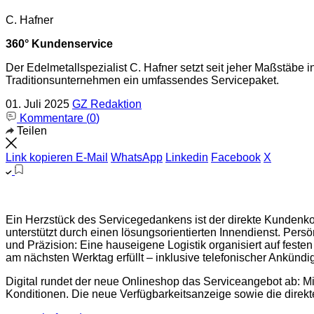
C. Hafner
360° Kundenservice
Der Edelmetallspezialist C. Hafner setzt seit jeher Maßstäbe
Traditionsunternehmen ein umfassendes Servicepaket.
01. Juli 2025
GZ Redaktion
Kommentare (
0
)
Teilen
Link kopieren
E-Mail
WhatsApp
Linkedin
Facebook
X
Ein Herzstück des Servicegedankens ist der direkte Kundenkont
unterstützt durch einen lösungsorientierten Innendienst. Persö
und Präzision: Eine hauseigene Logistik organisiert auf fes
am nächsten Werktag erfüllt – inklusive telefonischer Ankündi
Digital rundet der neue Onlineshop das Serviceangebot ab: Mit
Konditionen. Die neue Verfügbarkeitsanzeige sowie die direkt