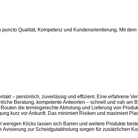
 in puncto Qualität, Kompetenz und Kundenorientierung. Mit dem
akt – persönlich, zuverlässig und effizient. Eine erfahrene Ve
nliche Beratung, kompetente Antworten – schnell und nah am Beda
ten Routen die termingerechte Abholung und Lieferung von Prod
gung kurz vor Ankunft. Das minimiert Risiken und maximiert Pla
 wenigen Klicks lassen sich Barren und weitere Produkte bestell
e Avisierung zur Scheidgutabholung sorgen für zusätzlichen Ko