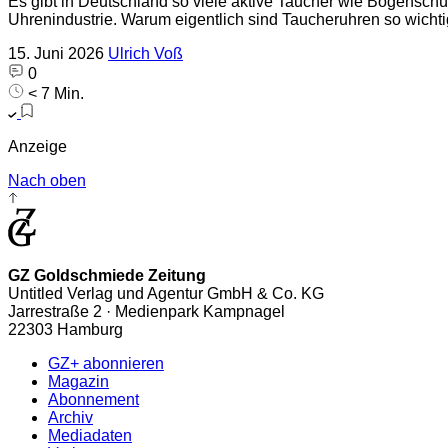
Es gibt in Deutschland so viele aktive Taucher wie Bogenschü
Uhrenindustrie. Warum eigentlich sind Taucheruhren so wicht
15. Juni 2026
Ulrich Voß
0
< 7 Min.
Anzeige
Nach oben
GZ Goldschmiede Zeitung
Untitled Verlag und Agentur GmbH & Co. KG
Jarrestraße 2 · Medienpark Kampnagel
22303 Hamburg
GZ+ abonnieren
Magazin
Abonnement
Archiv
Mediadaten