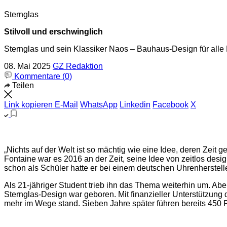
Sternglas
Stilvoll und erschwinglich
Sternglas und sein Klassiker Naos – Bauhaus-Design für alle
08. Mai 2025
GZ Redaktion
Kommentare (
0
)
Teilen
Link kopieren
E-Mail
WhatsApp
Linkedin
Facebook
X
„Nichts auf der Welt ist so mächtig wie eine Idee, deren Zeit g
Fontaine war es 2016 an der Zeit, seine Idee von zeitlos des
schon als Schüler hatte er bei einem deutschen Uhrenhersteller
Als 21-jähriger Student trieb ihn das Thema weiterhin um. Ab
Sternglas-Design war geboren. Mit finanzieller Unterstützung 
mehr im Wege stand. Sieben Jahre später führen bereits 450