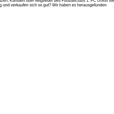
tzen, Kanuten oder Mitglieder des Fußballclubs 1. FC Union Ber
ig und verkaufen sich so gut? Wir haben es herausgefunden