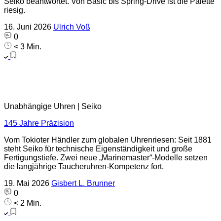
Seiko beantwortet. Von Basic bis Spring-Drive ist die Palette
riesig.
16. Juni 2026
Ulrich Voß
0
< 3 Min.
Unabhängige Uhren | Seiko
145 Jahre Präzision
Vom Tokioter Händler zum globalen Uhrenriesen: Seit 1881
steht Seiko für technische Eigenständigkeit und große
Fertigungstiefe. Zwei neue „Marinemaster“-Modelle setzen
die langjährige Taucheruhren-Kompetenz fort.
19. Mai 2026
Gisbert L. Brunner
0
< 2 Min.