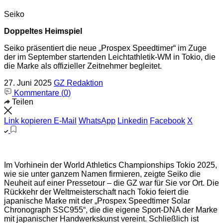
Seiko
Doppeltes Heimspiel
Seiko präsentiert die neue „Prospex Speedtimer“ im Zuge
der im September startenden Leichtathletik-WM in Tokio, die
die Marke als offizieller Zeitnehmer begleitet.
27. Juni 2025
GZ Redaktion
Kommentare (
0
)
Teilen
Link kopieren
E-Mail
WhatsApp
Linkedin
Facebook
X
Im Vorhinein der World Athletics Championships Tokio 2025,
wie sie unter ganzem Namen firmieren, zeigte Seiko die
Neuheit auf einer Pressetour – die GZ war für Sie vor Ort. Die
Rückkehr der Weltmeisterschaft nach Tokio feiert die
japanische Marke mit der „Prospex Speedtimer Solar
Chronograph SSC955“, die die eigene Sport-DNA der Marke
mit japanischer Handwerkskunst vereint. Schließlich ist