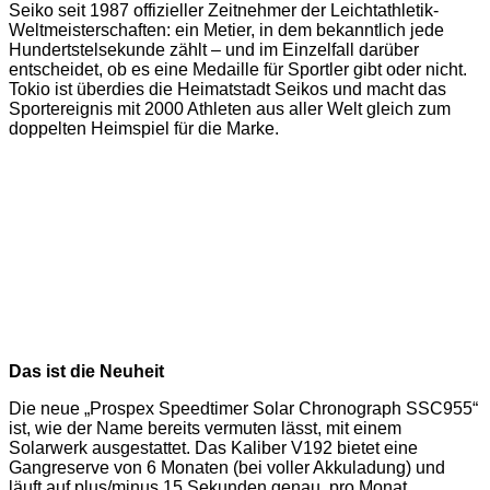
Seiko seit 1987 offizieller Zeitnehmer der Leichtathletik-
Weltmeisterschaften: ein Metier, in dem bekanntlich jede
Hundertstelsekunde zählt – und im Einzelfall darüber
entscheidet, ob es eine Medaille für Sportler gibt oder nicht.
Tokio ist überdies die Heimatstadt Seikos und macht das
Sportereignis mit 2000 Athleten aus aller Welt gleich zum
doppelten Heimspiel für die Marke.
Das ist die Neuheit
Die neue „Prospex Speedtimer Solar Chronograph SSC955“
ist, wie der Name bereits vermuten lässt, mit einem
Solarwerk ausgestattet. Das Kaliber V192 bietet eine
Gangreserve von 6 Monaten (bei voller Akkuladung) und
läuft auf plus/minus 15 Sekunden genau, pro Monat