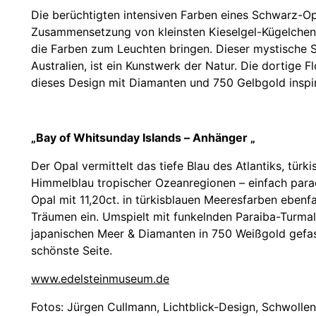
Die berüchtigten intensiven Farben eines Schwarz-Opa
Zusammensetzung von kleinsten Kieselgel-Kügelchen
die Farben zum Leuchten bringen. Dieser mystische S
Australien, ist ein Kunstwerk der Natur. Die dortige F
dieses Design mit Diamanten und 750 Gelbgold inspir
„Bay of Whitsunday Islands – Anhänger „
Der Opal vermittelt das tiefe Blau des Atlantiks, türk
Himmelblau tropischer Ozeanregionen – einfach para
Opal mit 11,20ct. in türkisblauen Meeresfarben ebenf
Träumen ein. Umspielt mit funkelnden Paraiba-Turma
japanischen Meer & Diamanten in 750 Weißgold gefass
schönste Seite.
www.edelsteinmuseum.de
Fotos: Jürgen Cullmann, Lichtblick-Design, Schwollen