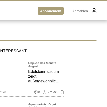
Abonnement
Anmelden
INTERESSANT
Objekte des Monats
August
Edelsteinmuseum
zeigt
außergewöhnliche
Löffel
 2026
0
< 2 Min.
Aquamarin ist Objekt