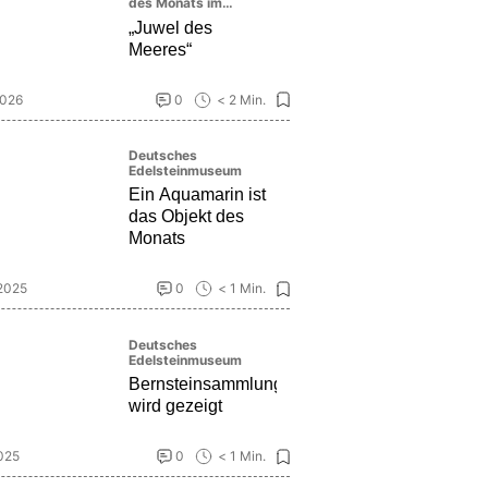
des Monats im
Deutschen
„Juwel des
Edelsteinmuseum
Meeres“
2026
0
< 2 Min.
Deutsches
Edelsteinmuseum
Ein Aquamarin ist
das Objekt des
Monats
 2025
0
< 1 Min.
Deutsches
Edelsteinmuseum
Bernsteinsammlung
wird gezeigt
025
0
< 1 Min.