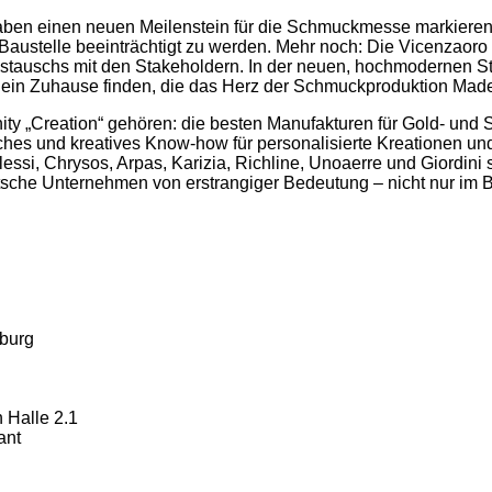
ben einen neuen Meilenstein für die Schmuckmesse markieren.
ustelle beeinträchtigt zu werden. Mehr noch: Die Vicenzaoro is
Austauschs mit den Stakeholdern. In der neuen, hochmodernen St
ein Zuhause finden, die das Herz der Schmuckproduktion Made i
ity „Creation“ gehören: die besten Manufakturen für Gold- un
hes und kreatives Know-how für personalisierte Kreationen und
lessi, Chrysos, Arpas, Karizia, Richline, Unoaerre und Giordini 
tsche Unternehmen von erstrangiger Bedeutung – nicht nur im 
mburg
 Halle 2.1
ant