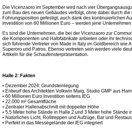
Die Vicenzaoro im September wird nach vier Übergangsausga
zum Bau des neuen Gebäudes verfolgt, ohne dabei durch die Ba
Führungsposition gefestigt, auch dank des kontinuierlichen 
Investition von 60 Millionen Euro – werden jene Unternehmen 
Es sind die Unternehmen, die bei der Vicenzaoro zur Commun
die Komponenten und Halbfabrikate anbieten oder ihr technisc
sich führende Vertreter von Made in Italy im Goldbereich wie A
Superoro und Patros. Ebenso vertreten sein werden viele deu
Artikeln für die Schaufensterpräsentation.
Halle 2: Fakten
• Dezember 2024: Grundsteinlegung
• Entwurf des Architekten Volkwin Marg, Studio GMP aus Ha
• 60 Millionen Euro Investition seitens IEG
• 22.000 m² Gesamtfläche
• Zentraler Hallenabschnitt mit doppelter Höhe
• 5,5 Meter hohe Stände in Halle 2 und 3 Meter hohe Stände in
• Natürliches Licht, Rolltreppen und Aufzüge, Bar und Restaur
• Perfekt in das Messegelände der IEG integriert