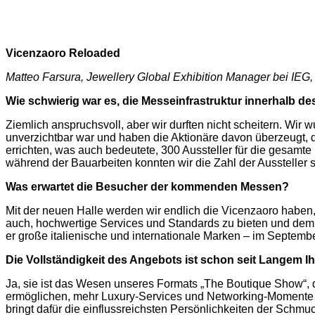
Vicenzaoro Reloaded
Matteo Farsura, Jewellery Global Exhibition Manager bei IEG,
Wie schwierig war es, die Messeinfrastruktur innerhalb d
Ziemlich anspruchsvoll, aber wir durften nicht scheitern. Wi
unverzichtbar war und haben die Aktionäre davon überzeugt, 
errichten, was auch bedeutete, 300 Aussteller für die gesamt
während der Bauarbeiten konnten wir die Zahl der Aussteller st
Was erwartet die Besucher der kommenden Messen?
Mit der neuen Halle werden wir endlich die Vicenzaoro haben, 
auch, hochwertige Services und Standards zu bieten und dem 
er große italienische und internationale Marken – im Septemb
Die Vollständigkeit des Angebots ist schon seit Langem I
Ja, sie ist das Wesen unseres Formats „The Boutique Show“, 
ermöglichen, mehr Luxury-Services und Networking-Momente 
bringt dafür die einflussreichsten Persönlichkeiten der Schmuc