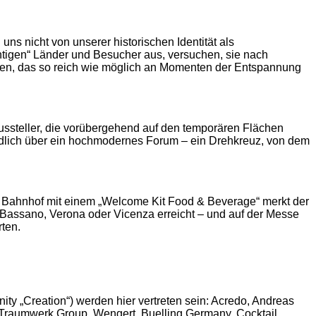
uns nicht von unserer historischen Identität als
richtigen“ Länder und Besucher aus, versuchen, sie nach
ieten, das so reich wie möglich an Momenten der Entspannung
Aussteller, die vorübergehend auf den temporären Flächen
 endlich über ein hochmodernes Forum – ein Drehkreuz, von dem
 Bahnhof mit einem „Welcome Kit Food & Beverage“ merkt der
 Bassano, Verona oder Vicenza erreicht – und auf der Messe
rten.
ty „Creation“) werden hier vertreten sein: Acredo, Andreas
r, Traumwerk Group, Wengert, Buelling Germany, Cocktail