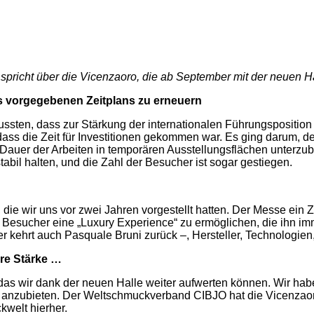
 spricht über die Vicenzaoro, die ab September mit der neuen 
es vorgegebenen Zeitplans zu erneuern
r wussten, dass zur Stärkung der internationalen Führungsposit
dass die Zeit für Investitionen gekommen war. Es ging darum, d
e Dauer der Arbeiten in temporären Ausstellungsflächen unterzu
abil halten, und die Zahl der Besucher ist sogar gestiegen.
die wir uns vor zwei Jahren vorgestellt hatten. Der Messe ein 
Besucher eine „Luxury Experience“ zu ermöglichen, die ihn imme
er kehrt auch Pasquale Bruni zurück –, Hersteller, Technologien
hre Stärke …
das wir dank der neuen Halle weiter aufwerten können. Wir hab
anzubieten. Der Weltschmuckverband CIBJO hat die Vicenzaoro
kwelt hierher.