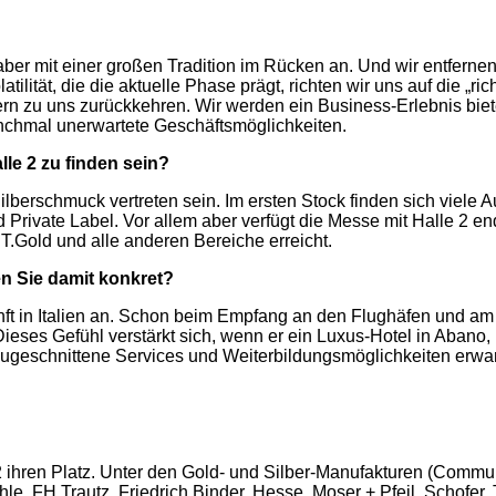
aber mit einer großen Tradition im Rücken an. Und wir entfernen 
tilität, die die aktuelle Phase prägt, richten wir uns auf die „
 gern zu uns zurückkehren. Wir werden ein Business-Erlebnis b
nchmal unerwartete Geschäftsmöglichkeiten.
le 2 zu finden sein?
lberschmuck vertreten sein. Im ersten Stock finden sich viele 
nd Private Label. Vor allem aber verfügt die Messe mit Halle 2
Gold und alle anderen Bereiche erreicht.
n Sie damit konkret?
 in Italien an. Schon beim Empfang an den Flughäfen und am
eses Gefühl verstärkt sich, wenn er ein Luxus-Hotel in Abano,
n zugeschnittene Services und Weiterbildungsmöglichkeiten erwa
ihren Platz. Unter den Gold- und Silber-Manufakturen (Communi
hle, FH Trautz, Friedrich Binder, Hesse, Moser + Pfeil, Schofe