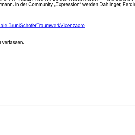
rmann. In der Community „Expression“ werden Dahlinger, Ferdin
ale Bruni
Schofer
Traumwerk
Vicenzaoro
 verfassen.