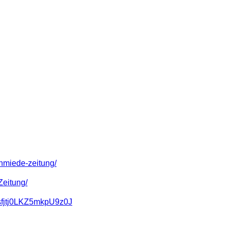
hmiede-zeitung/
eitung/
sfjtj0LKZ5mkpU9z0J