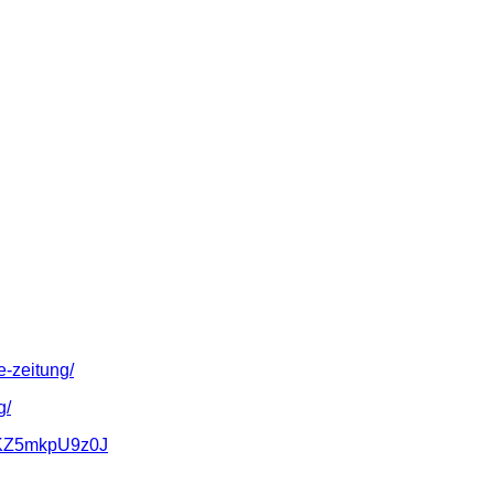
-zeitung/
g/
0LKZ5mkpU9z0J