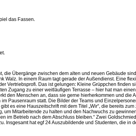
piel das Fassen.
et.
, die Übergänge zwischen dem alten und neuen Gebäude sind fl
 Frank Walz. In einem Raum tagt gerade der Außendienst. Eine 
 der Vertriebsprofi. Das ist gelungen: Kleine Grüppchen finde
rekten Zugang zu einer weitläufigen Terrasse – hier hat man ein
rkt den Menschen an, dass sie gerne hierherkommen und die Arb
en im Pausenraum statt. Die Bilder der Teams und Einzelperso
gibt es eine Hauszeitschrift mit dem Titel „Wir“, die bereits zu
 um Mitarbeitende zu halten und den Nachwuchs zu gewinnen“, 
len im Betrieb nach dem Abschluss bleiben.“ Zwei Goldschmied
u. Insgesamt hat egf 24 Auszubildende und Studenten, die in der