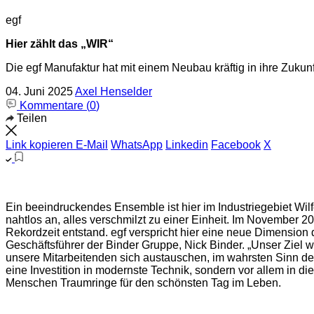
egf
Hier zählt das „WIR“
Die egf Manufaktur hat mit einem Neubau kräftig in ihre Zukunf
04. Juni 2025
Axel Henselder
Kommentare (
0
)
Teilen
Link kopieren
E-Mail
WhatsApp
Linkedin
Facebook
X
Ein beeindruckendes Ensemble ist hier im Industriegebiet Wil
nahtlos an, alles verschmilzt zu einer Einheit. Im November 
Rekordzeit entstand. egf verspricht hier eine neue Dimension
Geschäftsführer der Binder Gruppe, Nick Binder. „Unser Ziel 
unsere Mitarbeitenden sich austauschen, im wahrsten Sinn de
eine Investition in modernste Technik, sondern vor allem in di
Menschen Traumringe für den schönsten Tag im Leben.