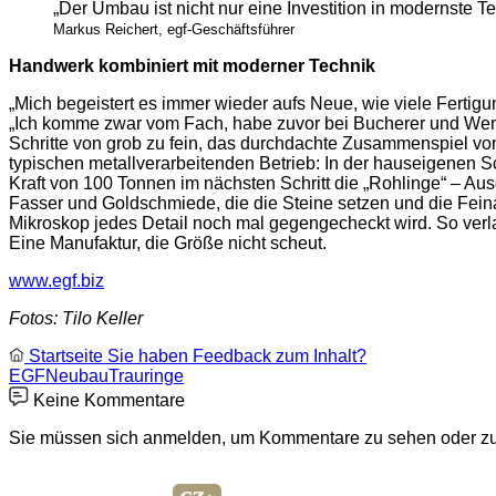
„Der Umbau ist nicht nur eine Investition in modernste T
Markus Reichert, egf-Geschäftsführer
Handwerk kombiniert mit moderner Technik
„Mich begeistert es immer wieder aufs Neue, wie viele Fertigu
„Ich komme zwar vom Fach, habe zuvor bei Bucherer und Wempe 
Schritte von grob zu fein, das durchdachte Zusammenspiel vo
typischen metallverarbeitenden Betrieb: In der hauseigenen S
Kraft von 100 Tonnen im nächsten Schritt die „Rohlinge“ – Au
Fasser und Goldschmiede, die die Steine setzen und die Feinarbe
Mikroskop jedes Detail noch mal gegengecheckt wird. So verla
Eine Manufaktur, die Größe nicht scheut.
www.egf.biz
Fotos: Tilo Keller
Startseite
Sie haben Feedback zum Inhalt?
EGF
Neubau
Trauringe
Keine Kommentare
Sie müssen sich anmelden, um Kommentare zu sehen oder zu