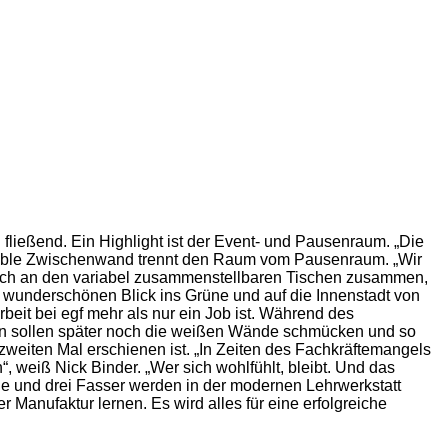
ießend. Ein Highlight ist der Event- und Pausenraum. „Die
flexible Zwischenwand trennt den Raum vom Pausenraum. „Wir
n sich an den variabel zusammenstellbaren Tischen zusammen,
en wunderschönen Blick ins Grüne und auf die Innenstadt von
eit bei egf mehr als nur ein Job ist. Während des
nen sollen später noch die weißen Wände schmücken und so
m zweiten Mal erschienen ist. „In Zeiten des Fachkräftemangels
weiß Nick Binder. „Wer sich wohlfühlt, bleibt. Und das
e und drei Fasser werden in der modernen Lehrwerkstatt
 Manufaktur lernen. Es wird alles für eine erfolgreiche