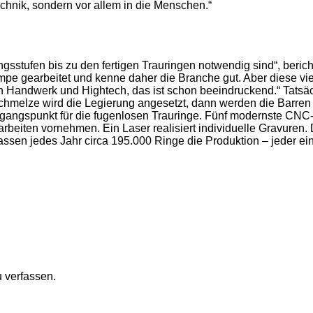
echnik, sondern vor allem in die Menschen.“
ngsstufen bis zu den fertigen Trauringen notwendig sind“, beri
gearbeitet und kenne daher die Branche gut. Aber diese viele 
n Handwerk und Hightech, das ist schon beeindruckend.“ Tatsä
chmelze wird die Legierung angesetzt, dann werden die Barren 
sgangspunkt für die fugenlosen Trauringe. Fünf modernste CNC-
iten vornehmen. Ein Laser realisiert individuelle Gravuren. Der 
ssen jedes Jahr circa 195.000 Ringe die Produktion – jeder ei
 verfassen.