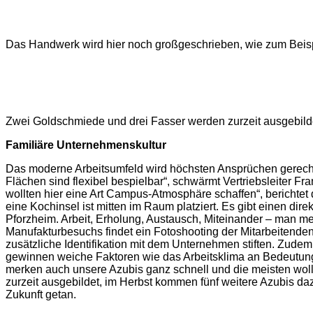
Das Handwerk wird hier noch großgeschrieben, wie zum Beis
Zwei Goldschmiede und drei Fasser werden zurzeit ausgebild
Familiäre Unternehmenskultur
Das moderne Arbeitsumfeld wird höchsten Ansprüchen gerecht
Flächen sind flexibel bespielbar“, schwärmt Vertriebsleiter
wollten hier eine Art Campus-Atmosphäre schaffen“, berichtet
eine Kochinsel ist mitten im Raum platziert. Es gibt einen di
Pforzheim. Arbeit, Erholung, Austausch, Miteinander – man me
Manufakturbesuchs findet ein Fotoshooting der Mitarbeitend
zusätzliche Identifikation mit dem Unternehmen stiften. Zudem 
gewinnen weiche Faktoren wie das Arbeitsklima an Bedeutung,
merken auch unsere Azubis ganz schnell und die meisten wol
zurzeit ausgebildet, im Herbst kommen fünf weitere Azubis daz
Zukunft getan.