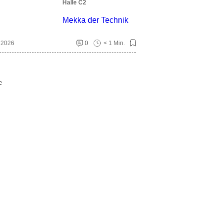
Halle C2
Mekka der Technik
. 2026
0
< 1 Min.
e