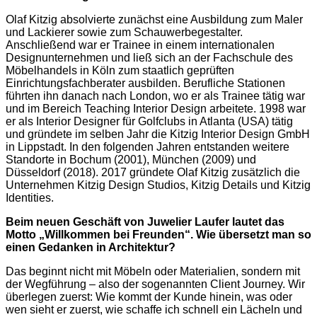
Olaf Kitzig absolvierte zunächst eine Ausbildung zum Maler
und Lackierer sowie zum Schauwerbegestalter.
Anschließend war er Trainee in einem internationalen
Designunternehmen und ließ sich an der Fachschule des
Möbelhandels in Köln zum staatlich geprüften
Einrichtungsfachberater ausbilden. Berufliche Stationen
führten ihn danach nach London, wo er als Trainee tätig war
und im Bereich Teaching Interior Design arbeitete. 1998 war
er als Interior Designer für Golfclubs in Atlanta (USA) tätig
und gründete im selben Jahr die Kitzig Interior Design GmbH
in Lippstadt. In den folgenden Jahren entstanden weitere
Standorte in Bochum (2001), München (2009) und
Düsseldorf (2018). 2017 gründete Olaf Kitzig zusätzlich die
Unternehmen Kitzig Design Studios, Kitzig Details und Kitzig
Identities.
Beim neuen Geschäft von Juwelier Laufer lautet das
Motto „Willkommen bei Freunden“. Wie übersetzt man so
einen Gedanken in Architektur?
Das beginnt nicht mit Möbeln oder Materialien, sondern mit
der Wegführung – also der sogenannten Client Journey. Wir
überlegen zuerst: Wie kommt der Kunde hinein, was oder
wen sieht er zuerst, wie schaffe ich schnell ein Lächeln und