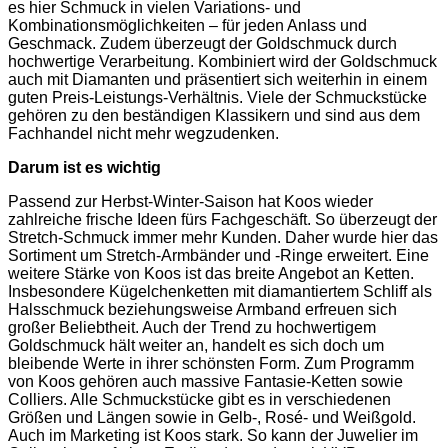
es hier Schmuck in vielen Variations- und
Kombinationsmöglichkeiten – für jeden Anlass und
Geschmack. Zudem überzeugt der Goldschmuck durch
hochwertige Verarbeitung. Kombiniert wird der Goldschmuck
auch mit Diamanten und präsentiert sich weiterhin in einem
guten Preis-Leistungs-Verhältnis. Viele der Schmuckstücke
gehören zu den beständigen Klassikern und sind aus dem
Fachhandel nicht mehr wegzudenken.
Darum ist es wichtig
Passend zur Herbst-Winter-Saison hat Koos wieder
zahlreiche frische Ideen fürs Fachgeschäft. So überzeugt der
Stretch-Schmuck immer mehr Kunden. Daher wurde hier das
Sortiment um Stretch-Armbänder und -Ringe erweitert. Eine
weitere Stärke von Koos ist das breite Angebot an Ketten.
Insbesondere Kügelchenketten mit diamantiertem Schliff als
Halsschmuck beziehungsweise Armband erfreuen sich
großer Beliebtheit. Auch der Trend zu hochwertigem
Goldschmuck hält weiter an, handelt es sich doch um
bleibende Werte in ihrer schönsten Form. Zum Programm
von Koos gehören auch massive Fantasie-Ketten sowie
Colliers. Alle Schmuckstücke gibt es in verschiedenen
Größen und Längen sowie in Gelb-, Rosé- und Weißgold.
Auch im Marketing ist Koos stark. So kann der Juwelier im