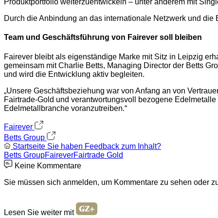
Produktportfolio weiterzuentwickeln – unter anderem mit Sing
Durch die Anbindung an das internationale Netzwerk und die E
Team und Geschäftsführung von Fairever soll bleiben
Fairever bleibt als eigenständige Marke mit Sitz in Leipzig er
gemeinsam mit Charlie Betts, Managing Director der Betts Grou
und wird die Entwicklung aktiv begleiten.
„Unsere Geschäftsbeziehung war von Anfang an von Vertrauen 
Fairtrade-Gold und verantwortungsvoll bezogene Edelmetalle 
Edelmetallbranche voranzutreiben.“
Fairever
Betts Group
Startseite
Sie haben Feedback zum Inhalt?
Betts Group
Fairever
Fairtrade Gold
Keine Kommentare
Sie müssen sich anmelden, um Kommentare zu sehen oder zu
Lesen Sie weiter mit