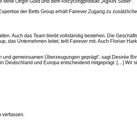
le Mine Origin Gold und dem Recyclingprodukt „AgAIN Silber“.
xpertise der Betts Group erhält Fairever Zugang zu zusätzlich
halten. Auch das Team bleibt vollständig bestehen. Die Geschäft
p, das Unternehmen leitet, teilt Fairever mit. Auch Florian Ha
und gemeinsamen Überzeugungen geprägt“, sagt Desirée Bintern
in Deutschland und Europa entscheidend mitgeprägt. […] Wir si
 verfassen.