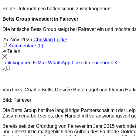
Beide Unternehmen hatten schon zuvor kooperiert
Betts Group investiert in Fairever
Die britische Betts Group steigt bei Fairever ein und möchte 
25. Nov. 2025
Christian Lücke
Kommentare (
0
)
Teilen
Link kopieren
E-Mail
WhatsApp
Linkedin
Facebook
X
Von links: Charlie Betts, Desirée Binternagel und Florian Hark
Bild: Fairever
Die Betts Group hat ihre langjährige Partnerschaft mit der Leip
Zusammenarbeit sei es, den Handel mit verantwortungsvoll
Bereits seit der Gründung von Fairever im Jahr 2015 verbind
und unterstützte maßgeblich den Aufbau des Fairtrade-Goldma