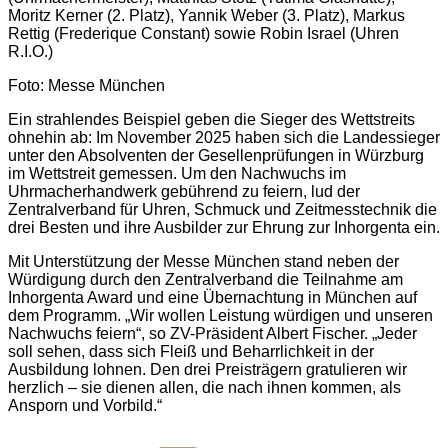
Moritz Kerner (2. Platz), Yannik Weber (3. Platz), Markus
Rettig (Frederique Constant) sowie Robin Israel (Uhren
R.I.O.)
Foto: Messe München
Ein strahlendes Beispiel geben die Sieger des Wettstreits
ohnehin ab: Im November 2025 haben sich die Landessieger
unter den Absolventen der Gesellenprüfungen in Würzburg
im Wettstreit gemessen. Um den Nachwuchs im
Uhrmacherhandwerk gebührend zu feiern, lud der
Zentralverband für Uhren, Schmuck und Zeitmesstechnik die
drei Besten und ihre Ausbilder zur Ehrung zur Inhorgenta ein.
Mit Unterstützung der Messe München stand neben der
Würdigung durch den Zentralverband die Teilnahme am
Inhorgenta Award und eine Übernachtung in München auf
dem Programm. „Wir wollen Leistung würdigen und unseren
Nachwuchs feiern“, so ZV-Präsident Albert Fischer. „Jeder
soll sehen, dass sich Fleiß und Beharrlichkeit in der
Ausbildung lohnen. Den drei Preisträgern gratulieren wir
herzlich – sie dienen allen, die nach ihnen kommen, als
Ansporn und Vorbild.“