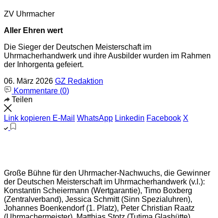
ZV Uhrmacher
Aller Ehren wert
Die Sieger der Deutschen Meisterschaft im
Uhrmacherhandwerk und ihre Ausbilder wurden im Rahmen
der Inhorgenta gefeiert.
06. März 2026
GZ Redaktion
Kommentare (
0
)
Teilen
Link kopieren
E-Mail
WhatsApp
Linkedin
Facebook
X
Große Bühne für den Uhrmacher-Nachwuchs, die Gewinner
der Deutschen Meisterschaft im Uhrmacherhandwerk (v.l.):
Konstantin Scheiermann (Wertgarantie), Timo Boxberg
(Zentralverband), Jessica Schmitt (Sinn Spezialuhren),
Johannes Boenkendorf (1. Platz), Peter Christian Raatz
(Uhrmachermeister), Matthias Stotz (Tutima Glashütte),