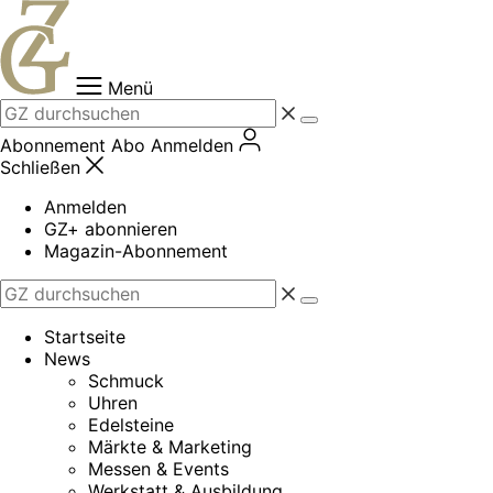
Zum
Inhalt
springen
Menü
Abonnement
Abo
Anmelden
Schließen
Anmelden
GZ+ abonnieren
Magazin-Abonnement
Startseite
News
Schmuck
Uhren
Edelsteine
Märkte & Marketing
Messen & Events
Werkstatt & Ausbildung