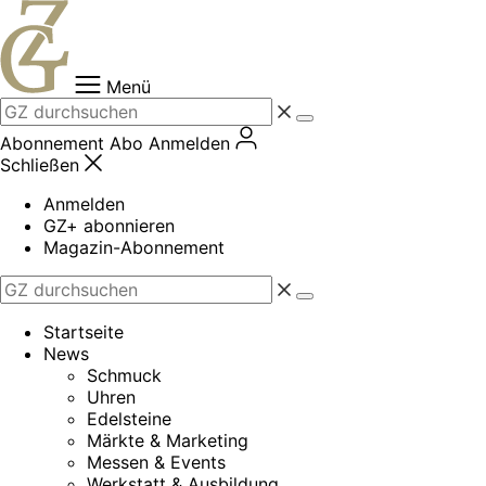
Zum
Inhalt
springen
Menü
Abonnement
Abo
Anmelden
Schließen
Anmelden
GZ+ abonnieren
Magazin-Abonnement
Startseite
News
Schmuck
Uhren
Edelsteine
Märkte & Marketing
Messen & Events
Werkstatt & Ausbildung