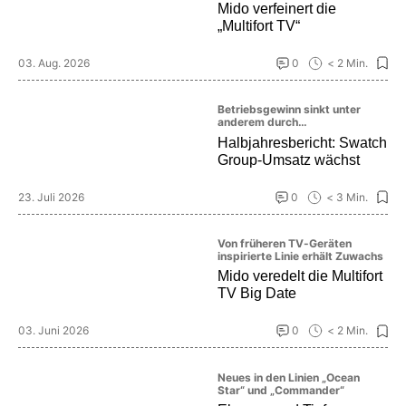
eleganter Zeitmesser
Mido verfeinert die
„Multifort TV“
03. Aug. 2026
0
< 2 Min.
Betriebsgewinn sinkt unter
anderem durch
Währungseffekte deutlich, der
Halbjahresbericht: Swatch
Ausblick fällt dennoch
Group-Umsatz wächst
optimistisch aus
23. Juli 2026
0
< 3 Min.
Von früheren TV-Geräten
inspirierte Linie erhält Zuwachs
Mido veredelt die Multifort
TV Big Date
03. Juni 2026
0
< 2 Min.
Neues in den Linien „Ocean
Star“ und „Commander“